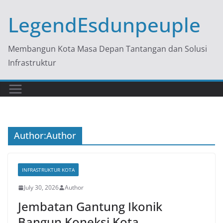
Skip
LegendEsdunpeuple
to
content
Membangun Kota Masa Depan Tantangan dan Solusi
Infrastruktur
Author:
Author
INFRASTRUKTUR KOTA
July 30, 2026
Author
Jembatan Gantung Ikonik
Bangun Koneksi Kota