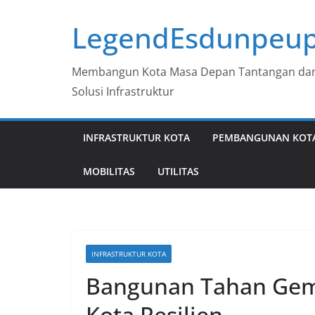
Skip
LegendEsdunpeup
to
content
Membangun Kota Masa Depan Tantangan da
Solusi Infrastruktur
INFRASTRUKTUR KOTA
PEMBANGUNAN KOT
MOBILITAS
UTILITAS
INFRASTRUKTUR KOTA
Bangunan Tahan Gemp
Kota Resilien